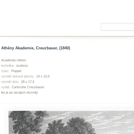
Athény Akademie, Creuzbauer, (1840)
Academia i Athen
technika:
oceloryt
rytec:
Poppel
rozměr tiskové plochy:
14 x 10,5
rozměr listu:
28 x 17,5
vydal:
Carlsruhe Creuzbauer
list je po okrajích skvrnitý