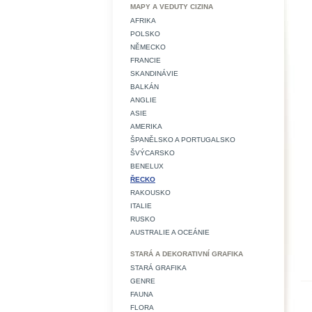
MAPY A VEDUTY CIZINA
AFRIKA
POLSKO
NĚMECKO
FRANCIE
SKANDINÁVIE
BALKÁN
ANGLIE
ASIE
AMERIKA
ŠPANĚLSKO A PORTUGALSKO
ŠVÝCARSKO
BENELUX
ŘECKO
RAKOUSKO
ITALIE
RUSKO
AUSTRALIE A OCEÁNIE
STARÁ A DEKORATIVNÍ GRAFIKA
STARÁ GRAFIKA
GENRE
FAUNA
FLORA