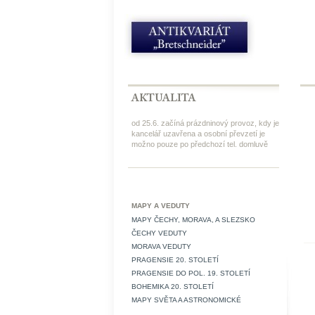
od 25.6. začíná prázdninový provoz, kdy je
kancelář uzavřena a osobní převzetí je
možno pouze po předchozí tel. domluvě
MAPY A VEDUTY
MAPY ČECHY, MORAVA, A SLEZSKO
ČECHY VEDUTY
MORAVA VEDUTY
PRAGENSIE 20. STOLETÍ
PRAGENSIE DO POL. 19. STOLETÍ
BOHEMIKA 20. STOLETÍ
MAPY SVĚTA A ASTRONOMICKÉ