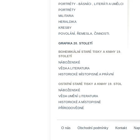
PORTRÉTY - BÁSNÍCI , LITERÁTI A UMĚLCI
PORTRÉTY
MILITARIA
HERALDIKA
KRESBY
POVOLÁNÍ, ŘEMESLA, ČINNOSTI.
GRAFIKA 20. STOLETÍ
BOHEMIKÁLNÍ STARÉ TISKY A KNIHY 19.
STOLETÍ
NÁBOŽENSKÉ
VĚDA A LITERATURA
HISTORICKÉ MÍSTOPISNÉ A PRÁVNÍ
OSTATNÍ STARÉ TISKY A KNIHY 19. STOL
NÁBOŽENSKÉ
VĚDA UMĚNÍ LITERATURA
HISTORICKÉ A MÍSTOPISNÉ
PŘÍRODOVĚDNÉ
O nás
Obchodní podmínky
Kontakt
Nap