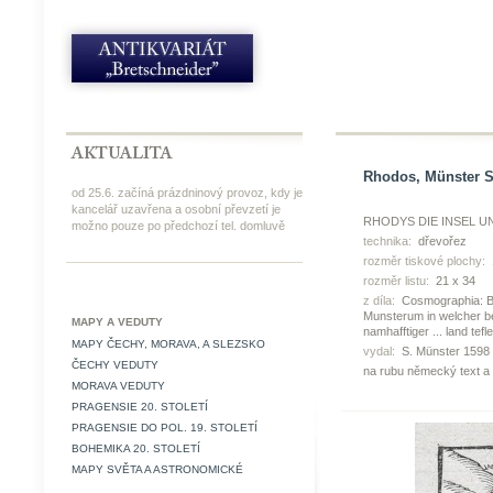
Rhodos, Münster S.
od 25.6. začíná prázdninový provoz, kdy je
kancelář uzavřena a osobní převzetí je
RHODYS DIE INSEL U
možno pouze po předchozí tel. domluvě
technika:
dřevořez
rozměr tiskové plochy:
rozměr listu:
21 x 34
z díla:
Cosmographia: Be
Munsterum in welcher beg
MAPY A VEDUTY
namhafftiger ... land tefl
MAPY ČECHY, MORAVA, A SLEZSKO
vydal:
S. Münster 1598
ČECHY VEDUTY
na rubu německý text a
MORAVA VEDUTY
PRAGENSIE 20. STOLETÍ
PRAGENSIE DO POL. 19. STOLETÍ
BOHEMIKA 20. STOLETÍ
MAPY SVĚTA A ASTRONOMICKÉ