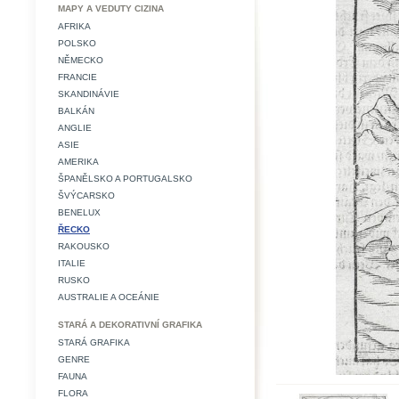
MAPY A VEDUTY CIZINA
AFRIKA
POLSKO
NĚMECKO
FRANCIE
SKANDINÁVIE
BALKÁN
ANGLIE
ASIE
AMERIKA
ŠPANĚLSKO A PORTUGALSKO
ŠVÝCARSKO
BENELUX
ŘECKO
RAKOUSKO
ITALIE
RUSKO
AUSTRALIE A OCEÁNIE
STARÁ A DEKORATIVNÍ GRAFIKA
STARÁ GRAFIKA
GENRE
FAUNA
FLORA