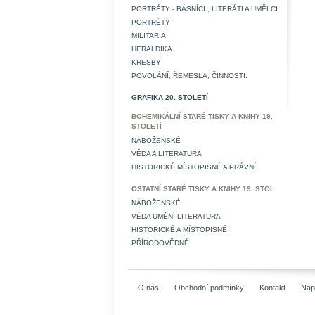
PORTRÉTY - BÁSNÍCI , LITERÁTI A UMĚLCI
PORTRÉTY
MILITARIA
HERALDIKA
KRESBY
POVOLÁNÍ, ŘEMESLA, ČINNOSTI.
GRAFIKA 20. STOLETÍ
BOHEMIKÁLNÍ STARÉ TISKY A KNIHY 19.
STOLETÍ
NÁBOŽENSKÉ
VĚDA A LITERATURA
HISTORICKÉ MÍSTOPISNÉ A PRÁVNÍ
OSTATNÍ STARÉ TISKY A KNIHY 19. STOL
NÁBOŽENSKÉ
VĚDA UMĚNÍ LITERATURA
HISTORICKÉ A MÍSTOPISNÉ
PŘÍRODOVĚDNÉ
O nás
Obchodní podmínky
Kontakt
Nap