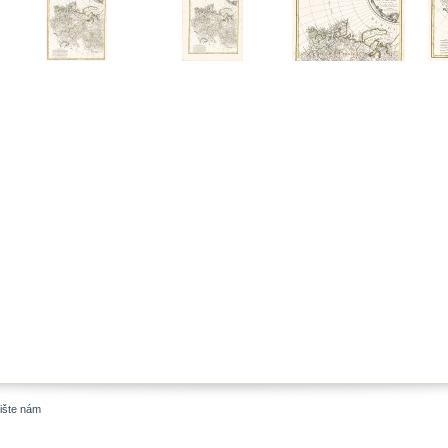
ište nám