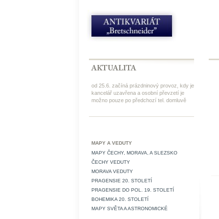
od 25.6. začíná prázdninový provoz, kdy je
kancelář uzavřena a osobní převzetí je
možno pouze po předchozí tel. domluvě
MAPY A VEDUTY
MAPY ČECHY, MORAVA, A SLEZSKO
ČECHY VEDUTY
MORAVA VEDUTY
PRAGENSIE 20. STOLETÍ
PRAGENSIE DO POL. 19. STOLETÍ
BOHEMIKA 20. STOLETÍ
MAPY SVĚTA A ASTRONOMICKÉ