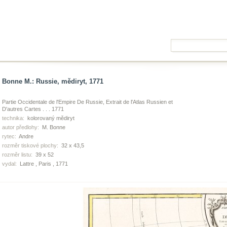
Bonne M.: Russie, mědiryt, 1771
Partie Occidentale de l'Empire De Russie, Extrait de l'Atlas Russien et
D'autres Cartes . . . 1771
technika:
kolorovaný mědiryt
autor předlohy:
M. Bonne
rytec:
Andre
rozměr tiskové plochy:
32 x 43,5
rozměr listu:
39 x 52
vydal:
Lattre , Paris , 1771