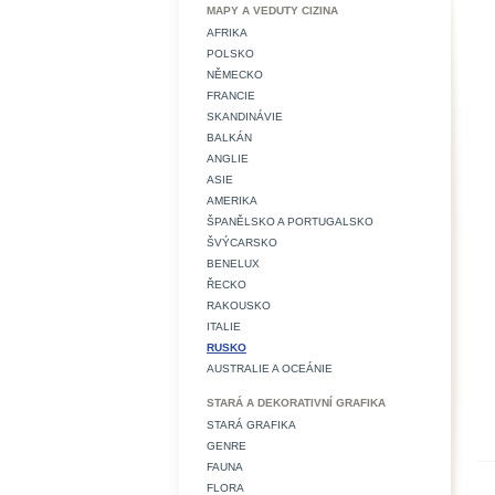
MAPY A VEDUTY CIZINA
AFRIKA
POLSKO
NĚMECKO
FRANCIE
SKANDINÁVIE
BALKÁN
ANGLIE
ASIE
AMERIKA
ŠPANĚLSKO A PORTUGALSKO
ŠVÝCARSKO
BENELUX
ŘECKO
RAKOUSKO
ITALIE
RUSKO
AUSTRALIE A OCEÁNIE
STARÁ A DEKORATIVNÍ GRAFIKA
STARÁ GRAFIKA
GENRE
FAUNA
FLORA