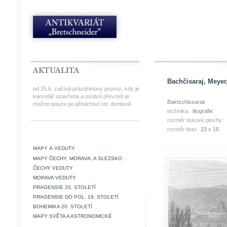
Bachčisaraj, Meyer,
od 25.6. začíná prázdninový provoz, kdy je
kancelář uzavřena a osobní převzetí je
Baktschissaraii
možno pouze po předchozí tel. domluvě
technika:
litografie
rozměr tiskové plochy:
rozměr listu:
23 x 15
MAPY A VEDUTY
MAPY ČECHY, MORAVA, A SLEZSKO
ČECHY VEDUTY
MORAVA VEDUTY
PRAGENSIE 20. STOLETÍ
PRAGENSIE DO POL. 19. STOLETÍ
BOHEMIKA 20. STOLETÍ
MAPY SVĚTA A ASTRONOMICKÉ