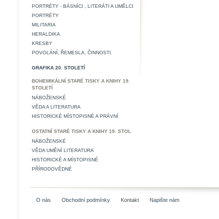
PORTRÉTY - BÁSNÍCI , LITERÁTI A UMĚLCI
PORTRÉTY
MILITARIA
HERALDIKA
KRESBY
POVOLÁNÍ, ŘEMESLA, ČINNOSTI.
GRAFIKA 20. STOLETÍ
BOHEMIKÁLNÍ STARÉ TISKY A KNIHY 19.
STOLETÍ
NÁBOŽENSKÉ
VĚDA A LITERATURA
HISTORICKÉ MÍSTOPISNÉ A PRÁVNÍ
OSTATNÍ STARÉ TISKY A KNIHY 19. STOL
NÁBOŽENSKÉ
VĚDA UMĚNÍ LITERATURA
HISTORICKÉ A MÍSTOPISNÉ
PŘÍRODOVĚDNÉ
O nás
Obchodní podmínky
Kontakt
Napište nám