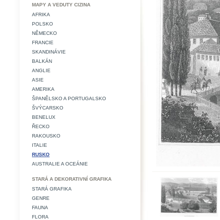
MAPY A VEDUTY CIZINA
AFRIKA
POLSKO
NĚMECKO
FRANCIE
SKANDINÁVIE
BALKÁN
ANGLIE
ASIE
AMERIKA
ŠPANĚLSKO A PORTUGALSKO
ŠVÝCARSKO
BENELUX
ŘECKO
RAKOUSKO
ITALIE
RUSKO
AUSTRALIE A OCEÁNIE
STARÁ A DEKORATIVNÍ GRAFIKA
STARÁ GRAFIKA
GENRE
FAUNA
FLORA