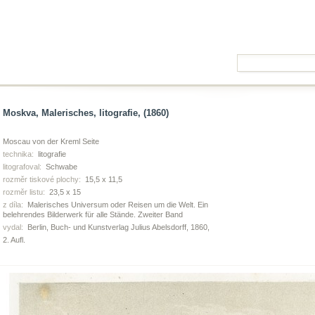
Moskva, Malerisches, litografie, (1860)
Moscau von der Kreml Seite
technika:
litografie
litografoval:
Schwabe
rozměr tiskové plochy:
15,5 x 11,5
rozměr listu:
23,5 x 15
z díla:
Malerisches Universum oder Reisen um die Welt. Ein
belehrendes Bilderwerk für alle Stände. Zweiter Band
vydal:
Berlin, Buch- und Kunstverlag Julius Abelsdorff, 1860,
2. Aufl.