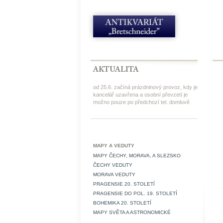
od 25.6. začíná prázdninový provoz, kdy je
kancelář uzavřena a osobní převzetí je
možno pouze po předchozí tel. domluvě
MAPY A VEDUTY
MAPY ČECHY, MORAVA, A SLEZSKO
ČECHY VEDUTY
MORAVA VEDUTY
PRAGENSIE 20. STOLETÍ
PRAGENSIE DO POL. 19. STOLETÍ
BOHEMIKA 20. STOLETÍ
MAPY SVĚTA A ASTRONOMICKÉ