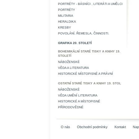
PORTRÉTY - BÁSNÍCI , LITERÁTI A UMĚLCI
PORTRÉTY
MILITARIA
HERALDIKA
KRESBY
POVOLÁNÍ, ŘEMESLA, ČINNOSTI.
GRAFIKA 20. STOLETÍ
BOHEMIKÁLNÍ STARÉ TISKY A KNIHY 19.
STOLETÍ
NÁBOŽENSKÉ
VĚDA A LITERATURA
HISTORICKÉ MÍSTOPISNÉ A PRÁVNÍ
OSTATNÍ STARÉ TISKY A KNIHY 19. STOL
NÁBOŽENSKÉ
VĚDA UMĚNÍ LITERATURA
HISTORICKÉ A MÍSTOPISNÉ
PŘÍRODOVĚDNÉ
O nás
Obchodní podmínky
Kontakt
Nap