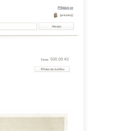
Přihlásit se
(prázdný)
500,00 Kč
Cena: