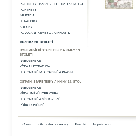
PORTRÉTY - BÁSNÍCI , LITERÁTI A UMĚLCI
PORTRÉTY
MILITARIA
HERALDIKA
KRESBY
POVOLÁNÍ, ŘEMESLA, ČINNOSTI.
GRAFIKA 20. STOLETÍ
BOHEMIKÁLNÍ STARÉ TISKY A KNIHY 19.
STOLETÍ
NÁBOŽENSKÉ
VĚDA A LITERATURA
HISTORICKÉ MÍSTOPISNÉ A PRÁVNÍ
OSTATNÍ STARÉ TISKY A KNIHY 19. STOL
NÁBOŽENSKÉ
VĚDA UMĚNÍ LITERATURA
HISTORICKÉ A MÍSTOPISNÉ
PŘÍRODOVĚDNÉ
O nás
Obchodní podmínky
Kontakt
Napište nám