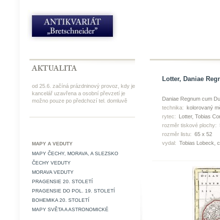
Lotter, Daniae Reg
od 25.6. začíná prázdninový provoz, kdy je
kancelář uzavřena a osobní převzetí je
Daniae Regnum cum Duca
možno pouze po předchozí tel. domluvě
technika:
kolorovaný mě
rytec:
Lotter, Tobias Co
rozměr tiskové plochy:
rozměr listu:
65 x 52
vydal:
Tobias Lobeck, c
MAPY A VEDUTY
MAPY ČECHY, MORAVA, A SLEZSKO
ČECHY VEDUTY
MORAVA VEDUTY
PRAGENSIE 20. STOLETÍ
PRAGENSIE DO POL. 19. STOLETÍ
BOHEMIKA 20. STOLETÍ
MAPY SVĚTA A ASTRONOMICKÉ