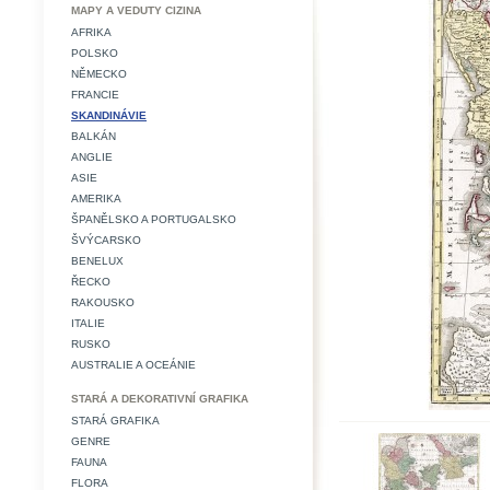
MAPY A VEDUTY CIZINA
AFRIKA
POLSKO
NĚMECKO
FRANCIE
SKANDINÁVIE
BALKÁN
ANGLIE
ASIE
AMERIKA
ŠPANĚLSKO A PORTUGALSKO
ŠVÝCARSKO
BENELUX
ŘECKO
RAKOUSKO
ITALIE
RUSKO
AUSTRALIE A OCEÁNIE
STARÁ A DEKORATIVNÍ GRAFIKA
STARÁ GRAFIKA
GENRE
FAUNA
FLORA