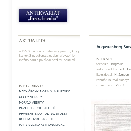
Augustenborg Stavn
od 25.6. začíná prázdninový provoz, kdy je
kancelář uzavřena a osobní převzetí je
Bröns Kirke
možno pouze po předchozí tel. domluvě
technika:
litografie
autor předlohy:
F. C. L
litografoval:
H. Jansen
rozměr tiskové plochy:
rozměr listu:
22 x 13
MAPY A VEDUTY
MAPY ČECHY, MORAVA, A SLEZSKO
ČECHY VEDUTY
MORAVA VEDUTY
PRAGENSIE 20. STOLETÍ
PRAGENSIE DO POL. 19. STOLETÍ
BOHEMIKA 20. STOLETÍ
MAPY SVĚTA A ASTRONOMICKÉ