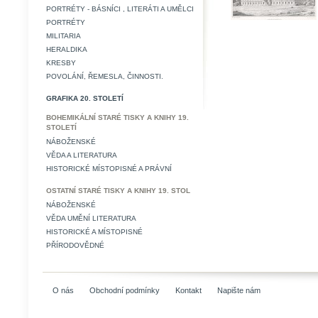
PORTRÉTY - BÁSNÍCI , LITERÁTI A UMĚLCI
PORTRÉTY
MILITARIA
HERALDIKA
KRESBY
POVOLÁNÍ, ŘEMESLA, ČINNOSTI.
GRAFIKA 20. STOLETÍ
BOHEMIKÁLNÍ STARÉ TISKY A KNIHY 19.
STOLETÍ
NÁBOŽENSKÉ
VĚDA A LITERATURA
HISTORICKÉ MÍSTOPISNÉ A PRÁVNÍ
OSTATNÍ STARÉ TISKY A KNIHY 19. STOL
NÁBOŽENSKÉ
VĚDA UMĚNÍ LITERATURA
HISTORICKÉ A MÍSTOPISNÉ
PŘÍRODOVĚDNÉ
O nás
Obchodní podmínky
Kontakt
Napište nám