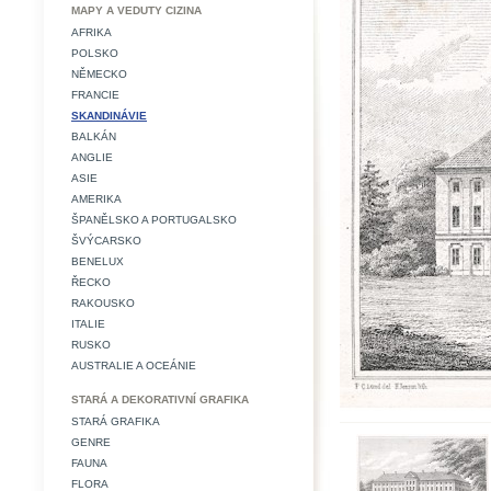
MAPY A VEDUTY CIZINA
AFRIKA
POLSKO
NĚMECKO
FRANCIE
SKANDINÁVIE
BALKÁN
ANGLIE
ASIE
AMERIKA
ŠPANĚLSKO A PORTUGALSKO
ŠVÝCARSKO
BENELUX
ŘECKO
RAKOUSKO
ITALIE
RUSKO
AUSTRALIE A OCEÁNIE
STARÁ A DEKORATIVNÍ GRAFIKA
STARÁ GRAFIKA
GENRE
FAUNA
FLORA