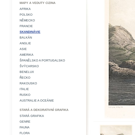
MAPY A VEDUTY CIZINA
AFRIKA
POLSKO
NĚMECKO
FRANCIE
SKANDINÁVIE
BALKÁN
ANGLIE
ASIE
AMERIKA
ŠPANĚLSKO A PORTUGALSKO
ŠVÝCARSKO
BENELUX
ŘECKO
RAKOUSKO
ITALIE
RUSKO
AUSTRALIE A OCEÁNIE
STARÁ A DEKORATIVNÍ GRAFIKA
STARÁ GRAFIKA
GENRE
FAUNA
FLORA