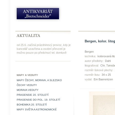
Bergen, kolor. litog
od 25.6. začíná prázdninový provoz, kdy je
kancelář uzavřena a osobní převzetí je
Bergen
možno pouze po předchozí tel. domluvě
technika:
kolorovaná lit
autor předlohy:
Dahl
litografoval:
Chr. Tønsb
rozměr tiskové plochy:
rozměr listu:
34 x 25
MAPY A VEDUTY
vydal:
Em Baerentzen
MAPY ČECHY, MORAVA, A SLEZSKO
ČECHY VEDUTY
MORAVA VEDUTY
PRAGENSIE 20. STOLETÍ
PRAGENSIE DO POL. 19. STOLETÍ
BOHEMIKA 20. STOLETÍ
MAPY SVĚTA A ASTRONOMICKÉ