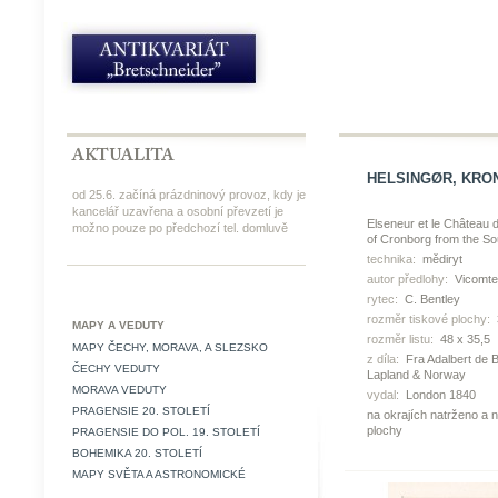
HELSINGØR, KRONBO
od 25.6. začíná prázdninový provoz, kdy je
kancelář uzavřena a osobní převzetí je
Elseneur et le Château 
možno pouze po předchozí tel. domluvě
of Cronborg from the So
technika:
mědiryt
autor předlohy:
Vicomte
rytec:
C. Bentley
rozměr tiskové plochy:
MAPY A VEDUTY
rozměr listu:
48 x 35,5
MAPY ČECHY, MORAVA, A SLEZSKO
z díla:
Fra Adalbert de 
ČECHY VEDUTY
Lapland & Norway
MORAVA VEDUTY
vydal:
London 1840
PRAGENSIE 20. STOLETÍ
na okrajích natrženo a 
plochy
PRAGENSIE DO POL. 19. STOLETÍ
BOHEMIKA 20. STOLETÍ
MAPY SVĚTA A ASTRONOMICKÉ