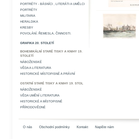
PORTRÉTY - BÁSNÍCI , LITERÁTI A UMĚLCI
PORTRÉTY
MILITARIA
HERALDIKA
KRESBY
POVOLÁNÍ, ŘEMESLA, ČINNOSTI.
GRAFIKA 20. STOLETÍ
BOHEMIKÁLNÍ STARÉ TISKY A KNIHY 19.
STOLETÍ
NÁBOŽENSKÉ
VĚDA A LITERATURA
HISTORICKÉ MÍSTOPISNÉ A PRÁVNÍ
OSTATNÍ STARÉ TISKY A KNIHY 19. STOL
NÁBOŽENSKÉ
VĚDA UMĚNÍ LITERATURA
HISTORICKÉ A MÍSTOPISNÉ
PŘÍRODOVĚDNÉ
O nás
Obchodní podmínky
Kontakt
Napište nám