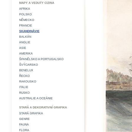
MAPY A VEDUTY CIZINA
AFRIKA
POLSKO
NĚMECKO
FRANCIE
SKANDINÁVIE
BALKÁN
ANGLIE
ASIE
AMERIKA
ŠPANĚLSKO A PORTUGALSKO
ŠVÝCARSKO
BENELUX
ŘECKO
RAKOUSKO
ITALIE
RUSKO
AUSTRALIE A OCEÁNIE
STARÁ A DEKORATIVNÍ GRAFIKA
STARÁ GRAFIKA
GENRE
FAUNA
FLORA