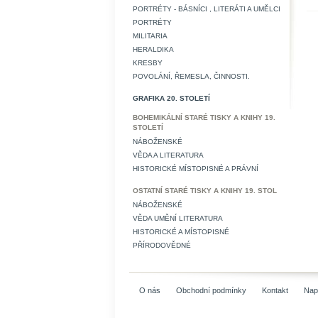
PORTRÉTY - BÁSNÍCI , LITERÁTI A UMĚLCI
PORTRÉTY
MILITARIA
HERALDIKA
KRESBY
POVOLÁNÍ, ŘEMESLA, ČINNOSTI.
GRAFIKA 20. STOLETÍ
BOHEMIKÁLNÍ STARÉ TISKY A KNIHY 19.
STOLETÍ
NÁBOŽENSKÉ
VĚDA A LITERATURA
HISTORICKÉ MÍSTOPISNÉ A PRÁVNÍ
OSTATNÍ STARÉ TISKY A KNIHY 19. STOL
NÁBOŽENSKÉ
VĚDA UMĚNÍ LITERATURA
HISTORICKÉ A MÍSTOPISNÉ
PŘÍRODOVĚDNÉ
O nás
Obchodní podmínky
Kontakt
Nap