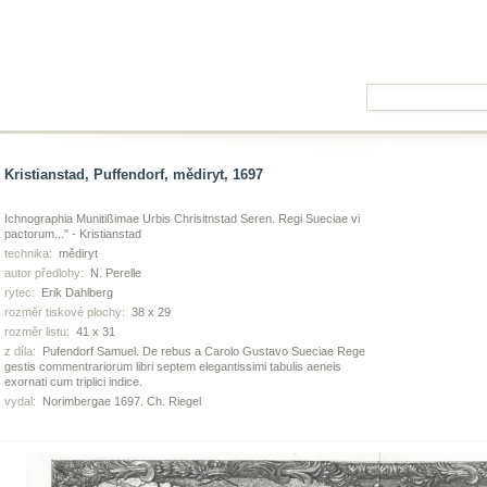
Kristianstad, Puffendorf, mědiryt, 1697
Ichnographia Munitißimae Urbis Chrisitnstad Seren. Regi Sueciae vi
pactorum..." - Kristianstad
technika:
mědiryt
autor předlohy:
N. Perelle
rytec:
Erik Dahlberg
rozměr tiskové plochy:
38 x 29
rozměr listu:
41 x 31
z díla:
Pufendorf Samuel. De rebus a Carolo Gustavo Sueciae Rege
gestis commentrariorum libri septem elegantissimi tabulis aeneis
exornati cum triplici indice.
vydal:
Norimbergae 1697. Ch. Riegel