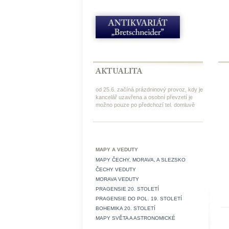
od 25.6. začíná prázdninový provoz, kdy je
kancelář uzavřena a osobní převzetí je
možno pouze po předchozí tel. domluvě
MAPY A VEDUTY
MAPY ČECHY, MORAVA, A SLEZSKO
ČECHY VEDUTY
MORAVA VEDUTY
PRAGENSIE 20. STOLETÍ
PRAGENSIE DO POL. 19. STOLETÍ
BOHEMIKA 20. STOLETÍ
MAPY SVĚTA A ASTRONOMICKÉ