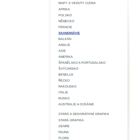
MAPY A VEDUTY CIZINA
AFRIKA
POLSKO
NĚMECKO
FRANCIE
SKANDINÁVIE
BALKÁN
ANGLIE
ASIE
AMERIKA
ŠPANĚLSKO A PORTUGALSKO
ŠVÝCARSKO
BENELUX
ŘECKO
RAKOUSKO
ITALIE
RUSKO
AUSTRALIE A OCEÁNIE
STARÁ A DEKORATIVNÍ GRAFIKA
STARÁ GRAFIKA
GENRE
FAUNA
FLORA