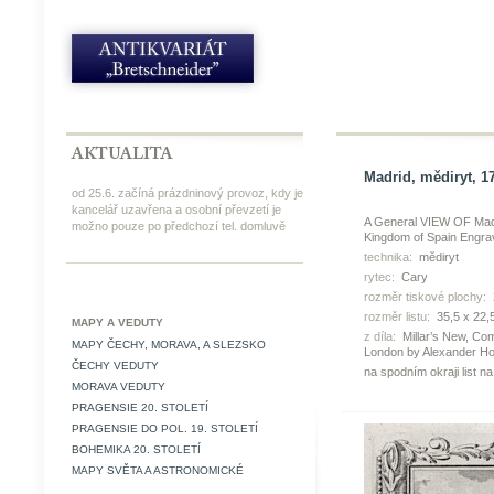
Madrid, mědiryt, 1
od 25.6. začíná prázdninový provoz, kdy je
kancelář uzavřena a osobní převzetí je
A General VIEW OF Madrid
možno pouze po předchozí tel. domluvě
Kingdom of Spain Eng
technika:
mědiryt
rytec:
Cary
rozměr tiskové plochy:
rozměr listu:
35,5 x 22,
MAPY A VEDUTY
z díla:
Millar’s New, Co
MAPY ČECHY, MORAVA, A SLEZSKO
London by Alexander Ho
ČECHY VEDUTY
na spodním okraji list n
MORAVA VEDUTY
PRAGENSIE 20. STOLETÍ
PRAGENSIE DO POL. 19. STOLETÍ
BOHEMIKA 20. STOLETÍ
MAPY SVĚTA A ASTRONOMICKÉ