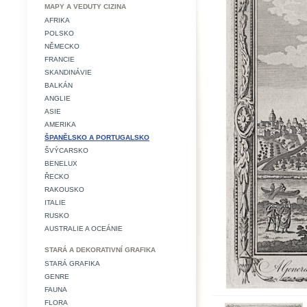
MAPY A VEDUTY CIZINA
AFRIKA
POLSKO
NĚMECKO
FRANCIE
SKANDINÁVIE
BALKÁN
ANGLIE
ASIE
AMERIKA
ŠPANĚLSKO A PORTUGALSKO
ŠVÝCARSKO
BENELUX
ŘECKO
RAKOUSKO
ITALIE
RUSKO
AUSTRALIE A OCEÁNIE
STARÁ A DEKORATIVNÍ GRAFIKA
STARÁ GRAFIKA
GENRE
FAUNA
FLORA