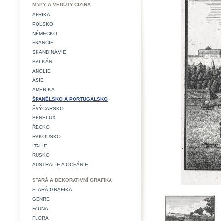
MAPY A VEDUTY CIZINA
AFRIKA
POLSKO
NĚMECKO
FRANCIE
SKANDINÁVIE
BALKÁN
ANGLIE
ASIE
AMERIKA
ŠPANĚLSKO A PORTUGALSKO
ŠVÝCARSKO
BENELUX
ŘECKO
RAKOUSKO
ITALIE
RUSKO
AUSTRALIE A OCEÁNIE
STARÁ A DEKORATIVNÍ GRAFIKA
STARÁ GRAFIKA
GENRE
FAUNA
FLORA