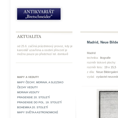
Madrid, Neue Bilder.
od 25.6. začíná prázdninový provoz, kdy je
kancelář uzavřena a osobní převzetí je
Madrid
možno pouze po předchozí tel. domluvě
technika:
litografie
rozměr tiskové plochy:
rozměr listu:
19 x 15,5
z díla:
Neue Bildergaleri
vydal:
vydavtel neuved
MAPY A VEDUTY
MAPY ČECHY, MORAVA, A SLEZSKO
ČECHY VEDUTY
MORAVA VEDUTY
PRAGENSIE 20. STOLETÍ
PRAGENSIE DO POL. 19. STOLETÍ
BOHEMIKA 20. STOLETÍ
MAPY SVĚTA A ASTRONOMICKÉ