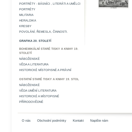
PORTRÉTY - BÁSNÍCI , LITERÁTI A UMĚLCI
PORTRÉTY
MILITARIA
HERALDIKA
KRESBY
POVOLÁNÍ, ŘEMESLA, ČINNOSTI.
GRAFIKA 20. STOLETÍ
BOHEMIKÁLNÍ STARÉ TISKY A KNIHY 19.
STOLETÍ
NÁBOŽENSKÉ
VĚDA A LITERATURA
HISTORICKÉ MÍSTOPISNÉ A PRÁVNÍ
OSTATNÍ STARÉ TISKY A KNIHY 19. STOL
NÁBOŽENSKÉ
VĚDA UMĚNÍ LITERATURA
HISTORICKÉ A MÍSTOPISNÉ
PŘÍRODOVĚDNÉ
O nás
Obchodní podmínky
Kontakt
Napište nám