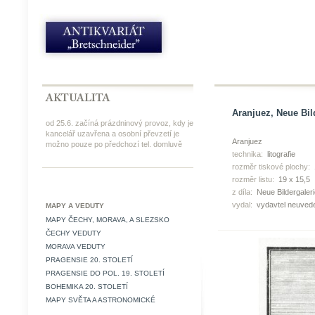
Aranjuez, Neue Bilde
od 25.6. začíná prázdninový provoz, kdy je
kancelář uzavřena a osobní převzetí je
Aranjuez
možno pouze po předchozí tel. domluvě
technika:
litografie
rozměr tiskové plochy:
rozměr listu:
19 x 15,5
z díla:
Neue Bildergaleri
vydal:
vydavtel neuved
MAPY A VEDUTY
MAPY ČECHY, MORAVA, A SLEZSKO
ČECHY VEDUTY
MORAVA VEDUTY
PRAGENSIE 20. STOLETÍ
PRAGENSIE DO POL. 19. STOLETÍ
BOHEMIKA 20. STOLETÍ
MAPY SVĚTA A ASTRONOMICKÉ