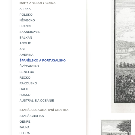
MAPY A VEDUTY CIZINA
AFRIKA
POLSKO
NĚMECKO
FRANCIE
SKANDINÁVIE
BALKÁN
ANGLIE
ASIE
AMERIKA
ŠPANĚLSKO A PORTUGALSKO
ŠVÝCARSKO
BENELUX
ŘECKO
RAKOUSKO
ITALIE
RUSKO
AUSTRALIE A OCEÁNIE
STARÁ A DEKORATIVNÍ GRAFIKA
STARÁ GRAFIKA
GENRE
FAUNA
FLORA