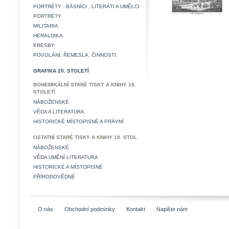
PORTRÉTY - BÁSNÍCI , LITERÁTI A UMĚLCI
PORTRÉTY
MILITARIA
HERALDIKA
KRESBY
POVOLÁNÍ, ŘEMESLA, ČINNOSTI.
GRAFIKA 20. STOLETÍ
BOHEMIKÁLNÍ STARÉ TISKY A KNIHY 19.
STOLETÍ
NÁBOŽENSKÉ
VĚDA A LITERATURA
HISTORICKÉ MÍSTOPISNÉ A PRÁVNÍ
OSTATNÍ STARÉ TISKY A KNIHY 19. STOL
NÁBOŽENSKÉ
VĚDA UMĚNÍ LITERATURA
HISTORICKÉ A MÍSTOPISNÉ
PŘÍRODOVĚDNÉ
O nás
Obchodní podmínky
Kontakt
Napište nám