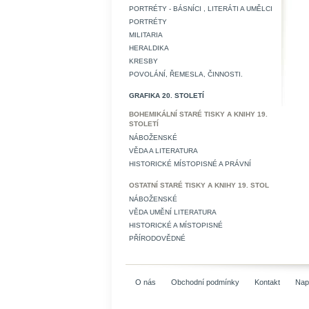
PORTRÉTY - BÁSNÍCI , LITERÁTI A UMĚLCI
PORTRÉTY
MILITARIA
HERALDIKA
KRESBY
POVOLÁNÍ, ŘEMESLA, ČINNOSTI.
GRAFIKA 20. STOLETÍ
BOHEMIKÁLNÍ STARÉ TISKY A KNIHY 19.
STOLETÍ
NÁBOŽENSKÉ
VĚDA A LITERATURA
HISTORICKÉ MÍSTOPISNÉ A PRÁVNÍ
OSTATNÍ STARÉ TISKY A KNIHY 19. STOL
NÁBOŽENSKÉ
VĚDA UMĚNÍ LITERATURA
HISTORICKÉ A MÍSTOPISNÉ
PŘÍRODOVĚDNÉ
O nás
Obchodní podmínky
Kontakt
Nap