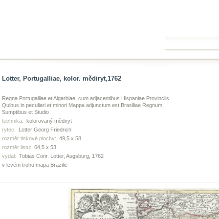
Lotter, Portugalliae, kolor. mědiryt,1762
Regna Portugalliae et Algarbiae, cum adjacentibus Hispaniae Provinciis.
Quibus in peculiari et minori Mappa adjunctum est Brasiliae Regnum
Sumptibus et Studio
technika:
kolorovaný mědiryt
rytec:
Lotter Georg Friedrich
rozměr tiskové plochy:
49,5 x 58
rozměr listu:
64,5 x 53
vydal:
Tobias Conr. Lotter, Augsburg, 1762
v levém trohu mapa Brazilie