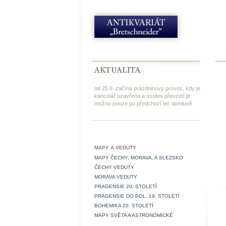
od 25.6. začíná prázdninový provoz, kdy je
kancelář uzavřena a osobní převzetí je
možno pouze po předchozí tel. domluvě
MAPY A VEDUTY
MAPY ČECHY, MORAVA, A SLEZSKO
ČECHY VEDUTY
MORAVA VEDUTY
PRAGENSIE 20. STOLETÍ
PRAGENSIE DO POL. 19. STOLETÍ
BOHEMIKA 20. STOLETÍ
MAPY SVĚTA A ASTRONOMICKÉ