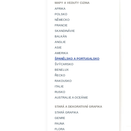
MAPY A VEDUTY CIZINA
AFRIKA
POLSKO
NĚMECKO
FRANCIE
SKANDINÁVIE
BALKÁN
ANGLIE
ASIE
AMERIKA
ŠPANĚLSKO A PORTUGALSKO
ŠVÝCARSKO
BENELUX
ŘECKO
RAKOUSKO
ITALIE
RUSKO
AUSTRALIE A OCEÁNIE
STARÁ A DEKORATIVNÍ GRAFIKA
STARÁ GRAFIKA
GENRE
FAUNA
FLORA