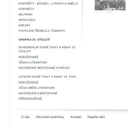
PORTRÉTY - BÁSNÍCI , LITERÁTI A UMĚLCI
PORTRÉTY
MILITARIA
HERALDIKA
KRESBY
POVOLÁNÍ, ŘEMESLA, ČINNOSTI.
GRAFIKA 20. STOLETÍ
BOHEMIKÁLNÍ STARÉ TISKY A KNIHY 19.
STOLETÍ
NÁBOŽENSKÉ
VĚDA A LITERATURA
HISTORICKÉ MÍSTOPISNÉ A PRÁVNÍ
OSTATNÍ STARÉ TISKY A KNIHY 19. STOL
NÁBOŽENSKÉ
VĚDA UMĚNÍ LITERATURA
HISTORICKÉ A MÍSTOPISNÉ
PŘÍRODOVĚDNÉ
O nás
Obchodní podmínky
Kontakt
Napište nám