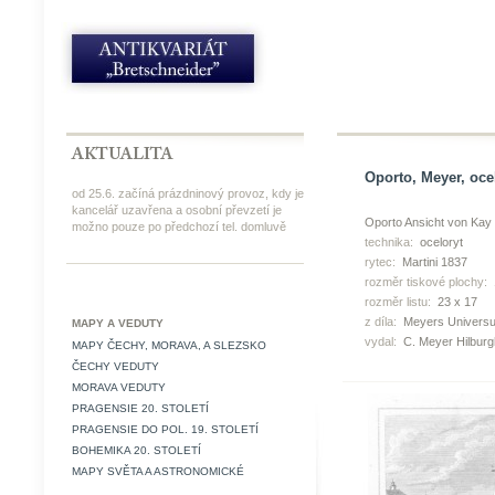
Oporto, Meyer, oce
od 25.6. začíná prázdninový provoz, kdy je
kancelář uzavřena a osobní převzetí je
Oporto Ansicht von Kay i
možno pouze po předchozí tel. domluvě
technika:
oceloryt
rytec:
Martini 1837
rozměr tiskové plochy:
rozměr listu:
23 x 17
z díla:
Meyers Universu
MAPY A VEDUTY
vydal:
C. Meyer Hilbur
MAPY ČECHY, MORAVA, A SLEZSKO
ČECHY VEDUTY
MORAVA VEDUTY
PRAGENSIE 20. STOLETÍ
PRAGENSIE DO POL. 19. STOLETÍ
BOHEMIKA 20. STOLETÍ
MAPY SVĚTA A ASTRONOMICKÉ