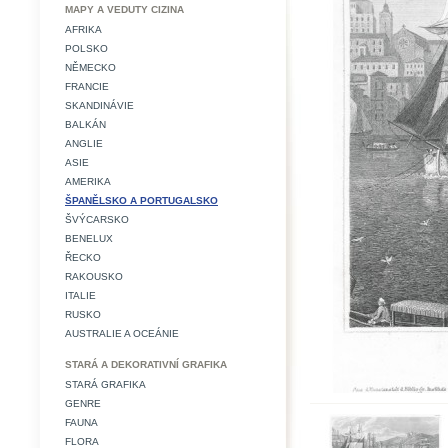
MAPY A VEDUTY CIZINA
AFRIKA
POLSKO
NĚMECKO
FRANCIE
SKANDINÁVIE
BALKÁN
ANGLIE
ASIE
AMERIKA
ŠPANĚLSKO A PORTUGALSKO
ŠVÝCARSKO
BENELUX
ŘECKO
RAKOUSKO
ITALIE
RUSKO
AUSTRALIE A OCEÁNIE
STARÁ A DEKORATIVNÍ GRAFIKA
STARÁ GRAFIKA
GENRE
FAUNA
FLORA