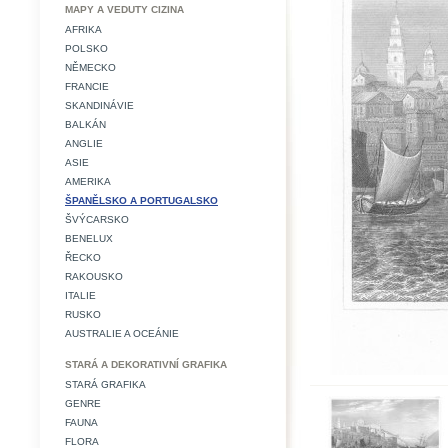
MAPY A VEDUTY CIZINA
AFRIKA
POLSKO
NĚMECKO
FRANCIE
SKANDINÁVIE
BALKÁN
ANGLIE
ASIE
AMERIKA
ŠPANĚLSKO A PORTUGALSKO
ŠVÝCARSKO
BENELUX
ŘECKO
RAKOUSKO
ITALIE
RUSKO
AUSTRALIE A OCEÁNIE
STARÁ A DEKORATIVNÍ GRAFIKA
STARÁ GRAFIKA
GENRE
FAUNA
FLORA