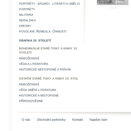
PORTRÉTY - BÁSNÍCI , LITERÁTI A UMĚLCI
PORTRÉTY
MILITARIA
HERALDIKA
KRESBY
POVOLÁNÍ, ŘEMESLA, ČINNOSTI.
GRAFIKA 20. STOLETÍ
BOHEMIKÁLNÍ STARÉ TISKY A KNIHY 19.
STOLETÍ
NÁBOŽENSKÉ
VĚDA A LITERATURA
HISTORICKÉ MÍSTOPISNÉ A PRÁVNÍ
OSTATNÍ STARÉ TISKY A KNIHY 19. STOL
NÁBOŽENSKÉ
VĚDA UMĚNÍ LITERATURA
HISTORICKÉ A MÍSTOPISNÉ
PŘÍRODOVĚDNÉ
O nás
Obchodní podmínky
Kontakt
Napište nám