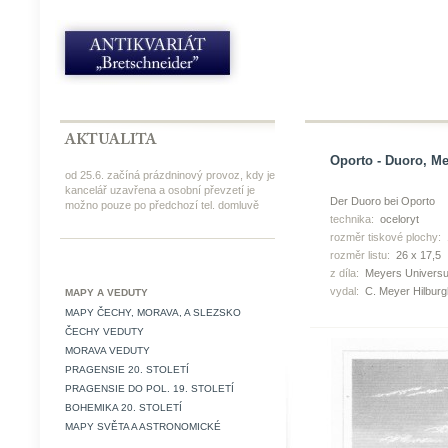
Oporto - Duoro, Me
od 25.6. začíná prázdninový provoz, kdy je
kancelář uzavřena a osobní převzetí je
Der Duoro bei Oporto
možno pouze po předchozí tel. domluvě
technika:
oceloryt
rozměr tiskové plochy:
rozměr listu:
26 x 17,5
z díla:
Meyers Universu
vydal:
C. Meyer Hilbur
MAPY A VEDUTY
MAPY ČECHY, MORAVA, A SLEZSKO
ČECHY VEDUTY
MORAVA VEDUTY
PRAGENSIE 20. STOLETÍ
PRAGENSIE DO POL. 19. STOLETÍ
BOHEMIKA 20. STOLETÍ
MAPY SVĚTA A ASTRONOMICKÉ