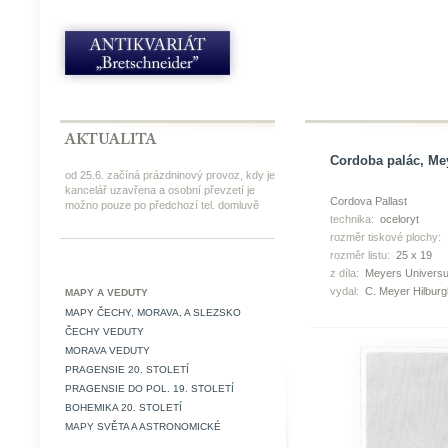
Cordoba palác, Mey
od 25.6. začíná prázdninový provoz, kdy je
kancelář uzavřena a osobní převzetí je
Cordova Pallast
možno pouze po předchozí tel. domluvě
technika:
oceloryt
rozměr tiskové plochy:
rozměr listu:
25 x 19
z díla:
Meyers Universu
vydal:
C. Meyer Hilbur
MAPY A VEDUTY
MAPY ČECHY, MORAVA, A SLEZSKO
ČECHY VEDUTY
MORAVA VEDUTY
PRAGENSIE 20. STOLETÍ
PRAGENSIE DO POL. 19. STOLETÍ
BOHEMIKA 20. STOLETÍ
MAPY SVĚTA A ASTRONOMICKÉ