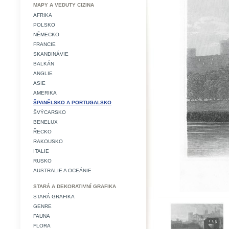
MAPY A VEDUTY CIZINA
AFRIKA
POLSKO
NĚMECKO
FRANCIE
SKANDINÁVIE
BALKÁN
ANGLIE
ASIE
AMERIKA
ŠPANĚLSKO A PORTUGALSKO
ŠVÝCARSKO
BENELUX
ŘECKO
RAKOUSKO
ITALIE
RUSKO
AUSTRALIE A OCEÁNIE
STARÁ A DEKORATIVNÍ GRAFIKA
STARÁ GRAFIKA
GENRE
FAUNA
FLORA