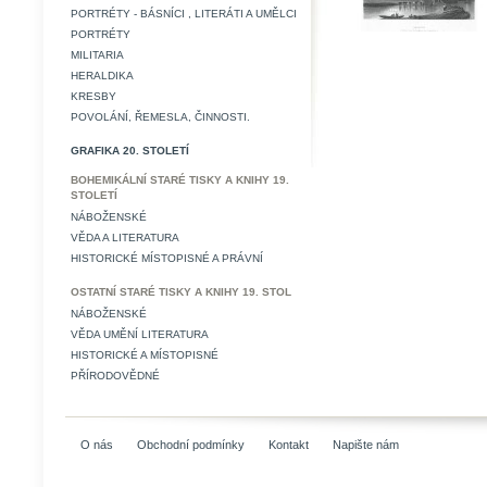
PORTRÉTY - BÁSNÍCI , LITERÁTI A UMĚLCI
PORTRÉTY
MILITARIA
HERALDIKA
KRESBY
POVOLÁNÍ, ŘEMESLA, ČINNOSTI.
GRAFIKA 20. STOLETÍ
BOHEMIKÁLNÍ STARÉ TISKY A KNIHY 19.
STOLETÍ
NÁBOŽENSKÉ
VĚDA A LITERATURA
HISTORICKÉ MÍSTOPISNÉ A PRÁVNÍ
OSTATNÍ STARÉ TISKY A KNIHY 19. STOL
NÁBOŽENSKÉ
VĚDA UMĚNÍ LITERATURA
HISTORICKÉ A MÍSTOPISNÉ
PŘÍRODOVĚDNÉ
O nás
Obchodní podmínky
Kontakt
Napište nám