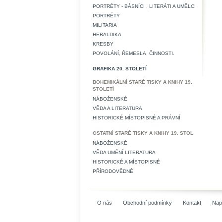
PORTRÉTY - BÁSNÍCI , LITERÁTI A UMĚLCI
PORTRÉTY
MILITARIA
HERALDIKA
KRESBY
POVOLÁNÍ, ŘEMESLA, ČINNOSTI.
GRAFIKA 20. STOLETÍ
BOHEMIKÁLNÍ STARÉ TISKY A KNIHY 19.
STOLETÍ
NÁBOŽENSKÉ
VĚDA A LITERATURA
HISTORICKÉ MÍSTOPISNÉ A PRÁVNÍ
OSTATNÍ STARÉ TISKY A KNIHY 19. STOL
NÁBOŽENSKÉ
VĚDA UMĚNÍ LITERATURA
HISTORICKÉ A MÍSTOPISNÉ
PŘÍRODOVĚDNÉ
O nás
Obchodní podmínky
Kontakt
Nap