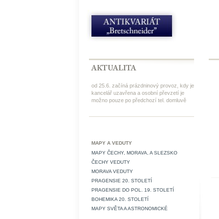
od 25.6. začíná prázdninový provoz, kdy je
kancelář uzavřena a osobní převzetí je
možno pouze po předchozí tel. domluvě
MAPY A VEDUTY
MAPY ČECHY, MORAVA, A SLEZSKO
ČECHY VEDUTY
MORAVA VEDUTY
PRAGENSIE 20. STOLETÍ
PRAGENSIE DO POL. 19. STOLETÍ
BOHEMIKA 20. STOLETÍ
MAPY SVĚTA A ASTRONOMICKÉ