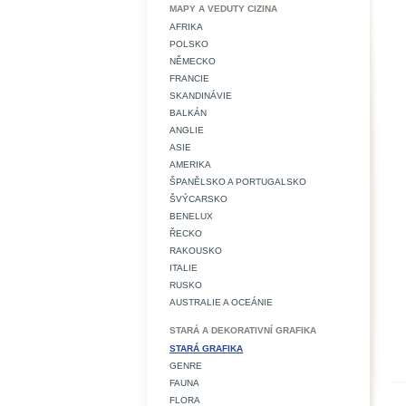
MAPY A VEDUTY CIZINA
AFRIKA
POLSKO
NĚMECKO
FRANCIE
SKANDINÁVIE
BALKÁN
ANGLIE
ASIE
AMERIKA
ŠPANĚLSKO A PORTUGALSKO
ŠVÝCARSKO
BENELUX
ŘECKO
RAKOUSKO
ITALIE
RUSKO
AUSTRALIE A OCEÁNIE
STARÁ A DEKORATIVNÍ GRAFIKA
STARÁ GRAFIKA
GENRE
FAUNA
FLORA