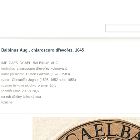
Balbinus Aug., chiaroscuro dřevořez, 1645
IMP. CAES. DCAEL. BALBINUS. AUG.
technika:
chiaroscuro dřevořez kolorovaný
autor předlohy:
Hubert Goltzius (1526–1583)
rytec:
Christoffel Jegher (1596–1652 nebo 1653)
rozměr tiskové plochy:
průměr 16,5
rozměr listu:
20,5 x 20,5
na rub tištěný latinský text
vzácné