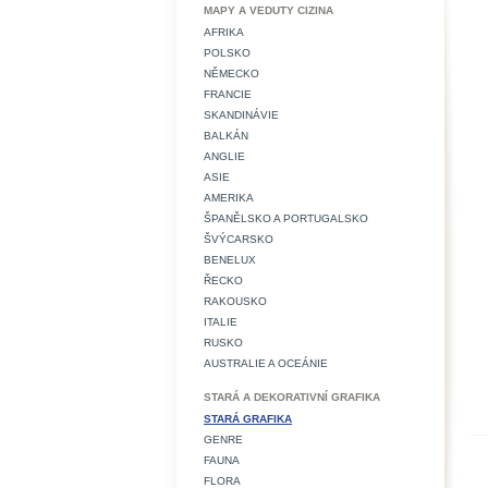
MAPY A VEDUTY CIZINA
AFRIKA
POLSKO
NĚMECKO
FRANCIE
SKANDINÁVIE
BALKÁN
ANGLIE
ASIE
AMERIKA
ŠPANĚLSKO A PORTUGALSKO
ŠVÝCARSKO
BENELUX
ŘECKO
RAKOUSKO
ITALIE
RUSKO
AUSTRALIE A OCEÁNIE
STARÁ A DEKORATIVNÍ GRAFIKA
STARÁ GRAFIKA
GENRE
FAUNA
FLORA