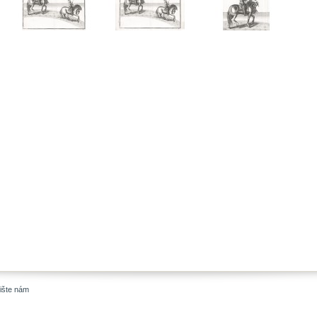
ište nám