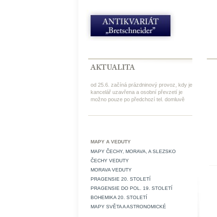
od 25.6. začíná prázdninový provoz, kdy je
kancelář uzavřena a osobní převzetí je
možno pouze po předchozí tel. domluvě
MAPY A VEDUTY
MAPY ČECHY, MORAVA, A SLEZSKO
ČECHY VEDUTY
MORAVA VEDUTY
PRAGENSIE 20. STOLETÍ
PRAGENSIE DO POL. 19. STOLETÍ
BOHEMIKA 20. STOLETÍ
MAPY SVĚTA A ASTRONOMICKÉ