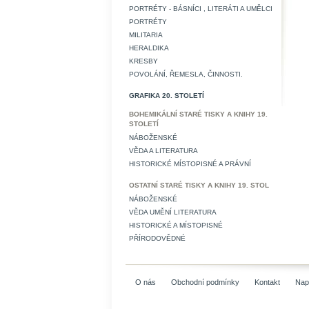
PORTRÉTY - BÁSNÍCI , LITERÁTI A UMĚLCI
PORTRÉTY
MILITARIA
HERALDIKA
KRESBY
POVOLÁNÍ, ŘEMESLA, ČINNOSTI.
GRAFIKA 20. STOLETÍ
BOHEMIKÁLNÍ STARÉ TISKY A KNIHY 19.
STOLETÍ
NÁBOŽENSKÉ
VĚDA A LITERATURA
HISTORICKÉ MÍSTOPISNÉ A PRÁVNÍ
OSTATNÍ STARÉ TISKY A KNIHY 19. STOL
NÁBOŽENSKÉ
VĚDA UMĚNÍ LITERATURA
HISTORICKÉ A MÍSTOPISNÉ
PŘÍRODOVĚDNÉ
O nás
Obchodní podmínky
Kontakt
Nap