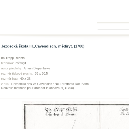
Jezdecká škola III.,Cavendisch, mědiryt, (1700)
Im Trapp Rechts
technika:
mědiryt
autor předlohy:
A. van Diepenbeke
rozměr tiskové plochy:
35 x 30,5
rozměr listu:
40 x 33
z díla:
Reitschule des W. Cavendish : Neu-eröffnete Reit-Bahn.
Nouvelle methode pour dresser le cheavaux, )1700)