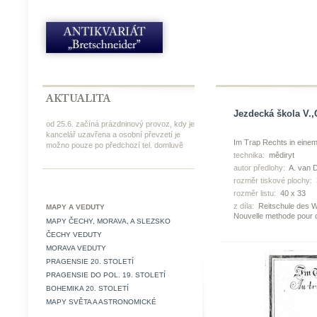
Jezdecká škola V.,
od 25.6. začíná prázdninový provoz, kdy je
kancelář uzavřena a osobní převzetí je
Im Trap Rechts in einem
možno pouze po předchozí tel. domluvě
technika:
mědiryt
autor předlohy:
A. van 
rozměr tiskové plochy:
rozměr listu:
40 x 33
z díla:
Reitschule des W
MAPY A VEDUTY
Nouvelle methode pour 
MAPY ČECHY, MORAVA, A SLEZSKO
ČECHY VEDUTY
MORAVA VEDUTY
PRAGENSIE 20. STOLETÍ
PRAGENSIE DO POL. 19. STOLETÍ
BOHEMIKA 20. STOLETÍ
MAPY SVĚTA A ASTRONOMICKÉ