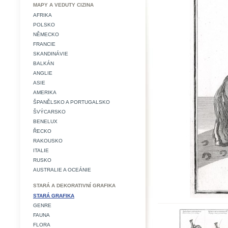
MAPY A VEDUTY CIZINA
AFRIKA
POLSKO
NĚMECKO
FRANCIE
SKANDINÁVIE
BALKÁN
ANGLIE
ASIE
AMERIKA
ŠPANĚLSKO A PORTUGALSKO
ŠVÝCARSKO
BENELUX
ŘECKO
RAKOUSKO
ITALIE
RUSKO
AUSTRALIE A OCEÁNIE
STARÁ A DEKORATIVNÍ GRAFIKA
STARÁ GRAFIKA
GENRE
FAUNA
FLORA