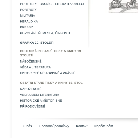
PORTRÉTY - BÁSNÍCI , LITERÁTI A UMĚLCI
PORTRÉTY
MILITARIA
HERALDIKA
KRESBY
POVOLÁNÍ, ŘEMESLA, ČINNOSTI.
GRAFIKA 20. STOLETÍ
BOHEMIKÁLNÍ STARÉ TISKY A KNIHY 19.
STOLETÍ
NÁBOŽENSKÉ
VĚDA A LITERATURA
HISTORICKÉ MÍSTOPISNÉ A PRÁVNÍ
OSTATNÍ STARÉ TISKY A KNIHY 19. STOL
NÁBOŽENSKÉ
VĚDA UMĚNÍ LITERATURA
HISTORICKÉ A MÍSTOPISNÉ
PŘÍRODOVĚDNÉ
O nás
Obchodní podmínky
Kontakt
Napište nám