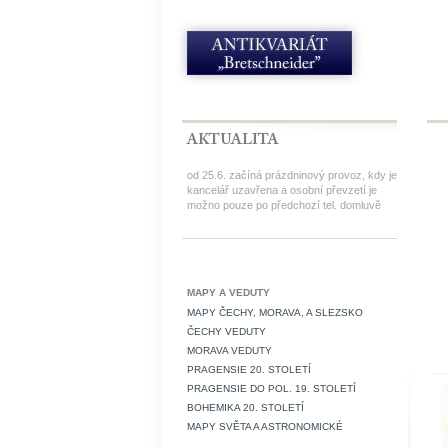
od 25.6. začíná prázdninový provoz, kdy je
kancelář uzavřena a osobní převzetí je
možno pouze po předchozí tel. domluvě
MAPY A VEDUTY
MAPY ČECHY, MORAVA, A SLEZSKO
ČECHY VEDUTY
MORAVA VEDUTY
PRAGENSIE 20. STOLETÍ
PRAGENSIE DO POL. 19. STOLETÍ
BOHEMIKA 20. STOLETÍ
MAPY SVĚTA A ASTRONOMICKÉ