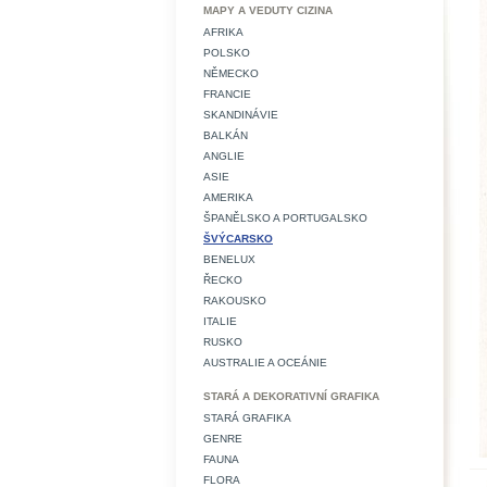
MAPY A VEDUTY CIZINA
AFRIKA
POLSKO
NĚMECKO
FRANCIE
SKANDINÁVIE
BALKÁN
ANGLIE
ASIE
AMERIKA
ŠPANĚLSKO A PORTUGALSKO
ŠVÝCARSKO
BENELUX
ŘECKO
RAKOUSKO
ITALIE
RUSKO
AUSTRALIE A OCEÁNIE
STARÁ A DEKORATIVNÍ GRAFIKA
STARÁ GRAFIKA
GENRE
FAUNA
FLORA