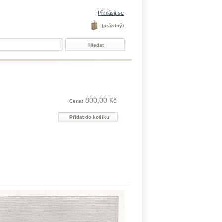
Přihlásit se
(prázdný)
800,00 Kč
Cena: