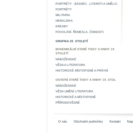
PORTRÉTY - BÁSNÍCI , LITERÁTI A UMĚLCI
PORTRÉTY
MILITARIA
HERALDIKA
KRESBY
POVOLÁNÍ, ŘEMESLA, ČINNOSTI.
GRAFIKA 20. STOLETÍ
BOHEMIKÁLNÍ STARÉ TISKY A KNIHY 19.
STOLETÍ
NÁBOŽENSKÉ
VĚDA A LITERATURA
HISTORICKÉ MÍSTOPISNÉ A PRÁVNÍ
OSTATNÍ STARÉ TISKY A KNIHY 19. STOL
NÁBOŽENSKÉ
VĚDA UMĚNÍ LITERATURA
HISTORICKÉ A MÍSTOPISNÉ
PŘÍRODOVĚDNÉ
O nás
Obchodní podmínky
Kontakt
Nap