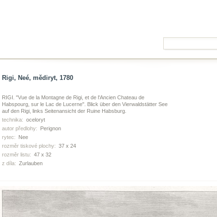
Rigi, Neé, mědiryt, 1780
RIGI. "Vue de la Montagne de Rigi, et de l'Ancien Chateau de
Habspourg, sur le Lac de Lucerne". Blick über den Vierwaldstätter See
auf den Rigi, links Seitenansicht der Ruine Habsburg.
technika:
oceloryt
autor předlohy:
Perignon
rytec:
Nee
rozměr tiskové plochy:
37 x 24
rozměr listu:
47 x 32
z díla:
Zurlauben