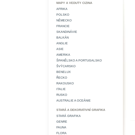
MAPY A VEDUTY CIZINA
AFRIKA
POLSKO
NĚMECKO
FRANCIE
SKANDINÁVIE
BALKÁN
ANGLIE
ASIE
AMERIKA
ŠPANĚLSKO A PORTUGALSKO
ŠVÝCARSKO
BENELUX
ŘECKO
RAKOUSKO
ITALIE
RUSKO
AUSTRALIE A OCEÁNIE
STARÁ A DEKORATIVNÍ GRAFIKA
STARÁ GRAFIKA
GENRE
FAUNA
FLORA