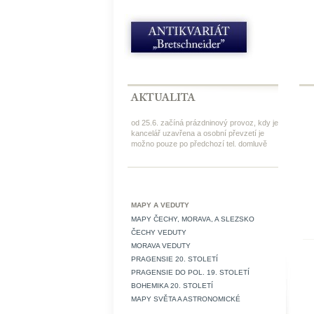
od 25.6. začíná prázdninový provoz, kdy je
kancelář uzavřena a osobní převzetí je
možno pouze po předchozí tel. domluvě
MAPY A VEDUTY
MAPY ČECHY, MORAVA, A SLEZSKO
ČECHY VEDUTY
MORAVA VEDUTY
PRAGENSIE 20. STOLETÍ
PRAGENSIE DO POL. 19. STOLETÍ
BOHEMIKA 20. STOLETÍ
MAPY SVĚTA A ASTRONOMICKÉ