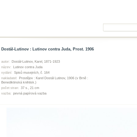
Dostál-Lutinov : Lutinov contra Juda, Prost. 1906
autor:
Dostál-Lutinov, Karel, 1871-1923
název:
Lutinov contra Juda
vydání:
Spisů musejních, č. 164
nakladatel:
Prostějov : Karel Dostál Lutinov, 1906 (v Brně :
Benediktinská knihtisk.)
počet stran:
37 s., 21 cm
vazba:
pevná papírová vazba