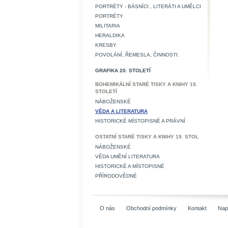
PORTRÉTY - BÁSNÍCI , LITERÁTI A UMĚLCI
PORTRÉTY
MILITARIA
HERALDIKA
KRESBY
POVOLÁNÍ, ŘEMESLA, ČINNOSTI.
GRAFIKA 20. STOLETÍ
BOHEMIKÁLNÍ STARÉ TISKY A KNIHY 19.
STOLETÍ
NÁBOŽENSKÉ
VĚDA A LITERATURA
HISTORICKÉ MÍSTOPISNÉ A PRÁVNÍ
OSTATNÍ STARÉ TISKY A KNIHY 19. STOL
NÁBOŽENSKÉ
VĚDA UMĚNÍ LITERATURA
HISTORICKÉ A MÍSTOPISNÉ
PŘÍRODOVĚDNÉ
O nás
Obchodní podmínky
Kontakt
Nap