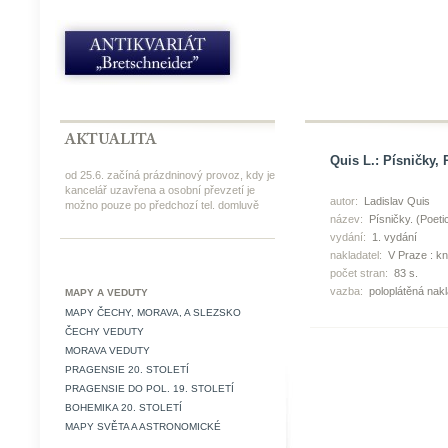
Quis L.: Písničky, 
od 25.6. začíná prázdninový provoz, kdy je
kancelář uzavřena a osobní převzetí je
autor:
Ladislav Quis
možno pouze po předchozí tel. domluvě
název:
Písničky. (Poeti
vydání:
1. vydání
nakladatel:
V Praze : kn
počet stran:
83 s.
vazba:
poloplátěná nak
MAPY A VEDUTY
MAPY ČECHY, MORAVA, A SLEZSKO
ČECHY VEDUTY
MORAVA VEDUTY
PRAGENSIE 20. STOLETÍ
PRAGENSIE DO POL. 19. STOLETÍ
BOHEMIKA 20. STOLETÍ
MAPY SVĚTA A ASTRONOMICKÉ