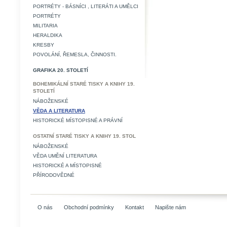
PORTRÉTY - BÁSNÍCI , LITERÁTI A UMĚLCI
PORTRÉTY
MILITARIA
HERALDIKA
KRESBY
POVOLÁNÍ, ŘEMESLA, ČINNOSTI.
GRAFIKA 20. STOLETÍ
BOHEMIKÁLNÍ STARÉ TISKY A KNIHY 19.
STOLETÍ
NÁBOŽENSKÉ
VĚDA A LITERATURA
HISTORICKÉ MÍSTOPISNÉ A PRÁVNÍ
OSTATNÍ STARÉ TISKY A KNIHY 19. STOL
NÁBOŽENSKÉ
VĚDA UMĚNÍ LITERATURA
HISTORICKÉ A MÍSTOPISNÉ
PŘÍRODOVĚDNÉ
O nás
Obchodní podmínky
Kontakt
Napište nám