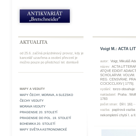
Voigt M.: ACTA LI
od 25.6. začíná prázdninový provoz, kdy je
kancelář uzavřena a osobní převzetí je
autor:
Voigt, Mikuláš Ad
možno pouze po předchozí tel. domluvě
název:
ACTA LITTERA
ATQVE EDIDIT ADAVC
SCHOLARVM. VOLVM. I.
REG. CENSVRAE. PRA
CIƆIƆCCLXXV [ 1775].
MAPY A VEDUTY
vydání:
torzo obsahuje Díl 
nakladatel:
Praha : Wolf
MAPY ČECHY, MORAVA, A SLEZSKO
1783
ČECHY VEDUTY
počet stran:
Díl I. 161 - 
MORAVA VEDUTY
vazba:
papírová vazba
PRAGENSIE 20. STOLETÍ
nekompletní chybí I. a II
PRAGENSIE DO POL. 19. STOLETÍ
BOHEMIKA 20. STOLETÍ
MAPY SVĚTA A ASTRONOMICKÉ