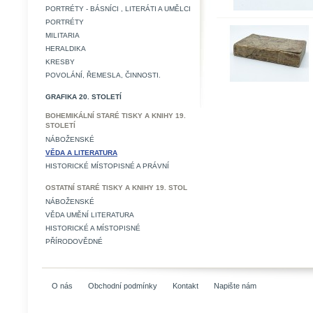
PORTRÉTY - BÁSNÍCI , LITERÁTI A UMĚLCI
PORTRÉTY
MILITARIA
HERALDIKA
KRESBY
POVOLÁNÍ, ŘEMESLA, ČINNOSTI.
GRAFIKA 20. STOLETÍ
BOHEMIKÁLNÍ STARÉ TISKY A KNIHY 19.
STOLETÍ
NÁBOŽENSKÉ
VĚDA A LITERATURA
HISTORICKÉ MÍSTOPISNÉ A PRÁVNÍ
OSTATNÍ STARÉ TISKY A KNIHY 19. STOL
NÁBOŽENSKÉ
VĚDA UMĚNÍ LITERATURA
HISTORICKÉ A MÍSTOPISNÉ
PŘÍRODOVĚDNÉ
O nás
Obchodní podmínky
Kontakt
Napište nám