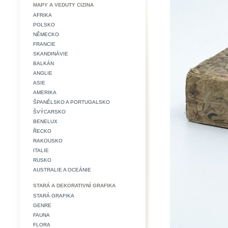
MAPY A VEDUTY CIZINA
AFRIKA
POLSKO
NĚMECKO
FRANCIE
SKANDINÁVIE
BALKÁN
ANGLIE
ASIE
AMERIKA
ŠPANĚLSKO A PORTUGALSKO
ŠVÝCARSKO
BENELUX
ŘECKO
RAKOUSKO
ITALIE
RUSKO
AUSTRALIE A OCEÁNIE
STARÁ A DEKORATIVNÍ GRAFIKA
STARÁ GRAFIKA
GENRE
FAUNA
FLORA