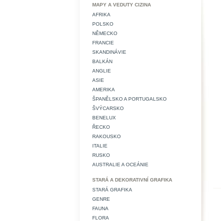
MAPY A VEDUTY CIZINA
AFRIKA
POLSKO
NĚMECKO
FRANCIE
SKANDINÁVIE
BALKÁN
ANGLIE
ASIE
AMERIKA
ŠPANĚLSKO A PORTUGALSKO
ŠVÝCARSKO
BENELUX
ŘECKO
RAKOUSKO
ITALIE
RUSKO
AUSTRALIE A OCEÁNIE
STARÁ A DEKORATIVNÍ GRAFIKA
STARÁ GRAFIKA
GENRE
FAUNA
FLORA