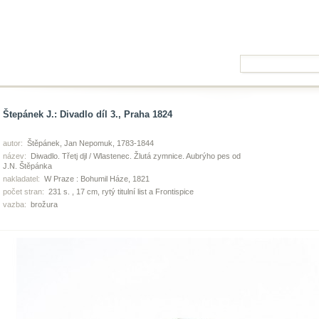
Štepánek J.: Divadlo díl 3., Praha 1824
autor:
Štěpánek, Jan Nepomuk, 1783-1844
název:
Diwadlo. Třetj djl / Wlastenec. Žlutá zymnice. Aubrýho pes od
J.N. Štěpánka
nakladatel:
W Praze : Bohumil Háze, 1821
počet stran:
231 s. , 17 cm, rytý titulní list a Frontispice
vazba:
brožura