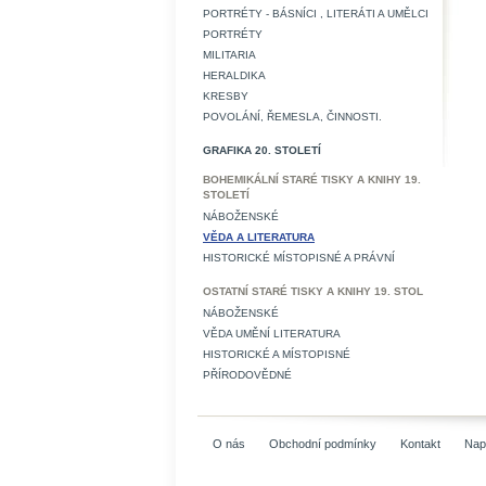
PORTRÉTY - BÁSNÍCI , LITERÁTI A UMĚLCI
PORTRÉTY
MILITARIA
HERALDIKA
KRESBY
POVOLÁNÍ, ŘEMESLA, ČINNOSTI.
GRAFIKA 20. STOLETÍ
BOHEMIKÁLNÍ STARÉ TISKY A KNIHY 19.
STOLETÍ
NÁBOŽENSKÉ
VĚDA A LITERATURA
HISTORICKÉ MÍSTOPISNÉ A PRÁVNÍ
OSTATNÍ STARÉ TISKY A KNIHY 19. STOL
NÁBOŽENSKÉ
VĚDA UMĚNÍ LITERATURA
HISTORICKÉ A MÍSTOPISNÉ
PŘÍRODOVĚDNÉ
O nás
Obchodní podmínky
Kontakt
Nap