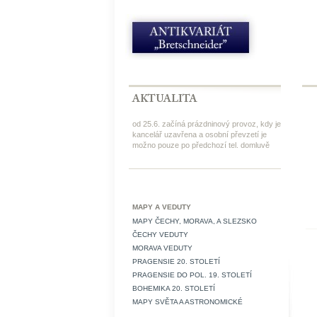
od 25.6. začíná prázdninový provoz, kdy je
kancelář uzavřena a osobní převzetí je
možno pouze po předchozí tel. domluvě
MAPY A VEDUTY
MAPY ČECHY, MORAVA, A SLEZSKO
ČECHY VEDUTY
MORAVA VEDUTY
PRAGENSIE 20. STOLETÍ
PRAGENSIE DO POL. 19. STOLETÍ
BOHEMIKA 20. STOLETÍ
MAPY SVĚTA A ASTRONOMICKÉ