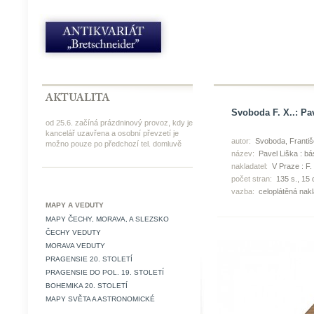
Svoboda F. X..: Pa
od 25.6. začíná prázdninový provoz, kdy je
kancelář uzavřena a osobní převzetí je
autor:
Svoboda, Františ
možno pouze po předchozí tel. domluvě
název:
Pavel Liška : bá
nakladatel:
V Praze : F.
počet stran:
135 s., 15
vazba:
celoplátěná nak
MAPY A VEDUTY
MAPY ČECHY, MORAVA, A SLEZSKO
ČECHY VEDUTY
MORAVA VEDUTY
PRAGENSIE 20. STOLETÍ
PRAGENSIE DO POL. 19. STOLETÍ
BOHEMIKA 20. STOLETÍ
MAPY SVĚTA A ASTRONOMICKÉ