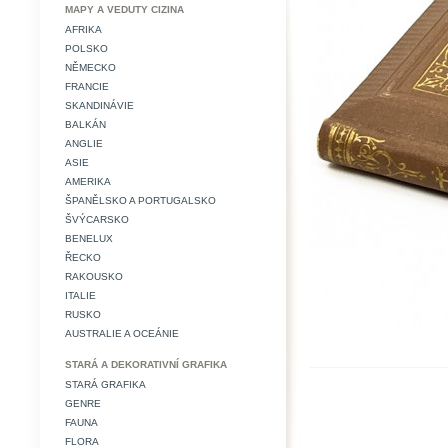
MAPY A VEDUTY CIZINA
AFRIKA
POLSKO
NĚMECKO
FRANCIE
SKANDINÁVIE
BALKÁN
ANGLIE
ASIE
AMERIKA
ŠPANĚLSKO A PORTUGALSKO
ŠVÝCARSKO
BENELUX
ŘECKO
RAKOUSKO
ITALIE
RUSKO
AUSTRALIE A OCEÁNIE
STARÁ A DEKORATIVNÍ GRAFIKA
STARÁ GRAFIKA
GENRE
FAUNA
FLORA