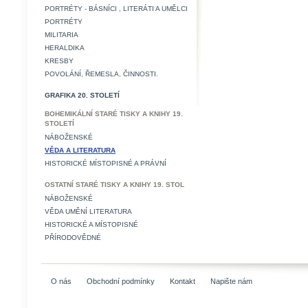
PORTRÉTY - BÁSNÍCI , LITERÁTI A UMĚLCI
PORTRÉTY
MILITARIA
HERALDIKA
KRESBY
POVOLÁNÍ, ŘEMESLA, ČINNOSTI.
GRAFIKA 20. STOLETÍ
BOHEMIKÁLNÍ STARÉ TISKY A KNIHY 19.
STOLETÍ
NÁBOŽENSKÉ
VĚDA A LITERATURA
HISTORICKÉ MÍSTOPISNÉ A PRÁVNÍ
OSTATNÍ STARÉ TISKY A KNIHY 19. STOL
NÁBOŽENSKÉ
VĚDA UMĚNÍ LITERATURA
HISTORICKÉ A MÍSTOPISNÉ
PŘÍRODOVĚDNÉ
O nás
Obchodní podmínky
Kontakt
Napište nám